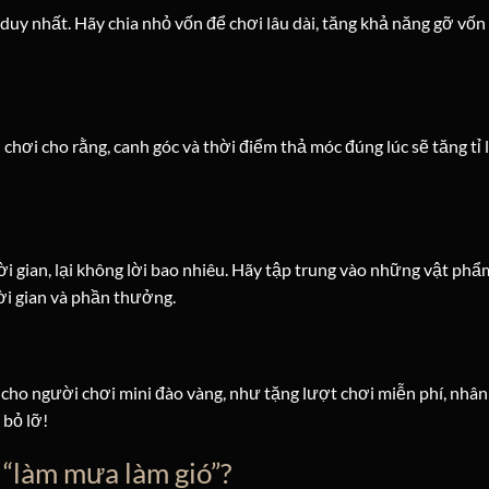
duy nhất. Hãy chia nhỏ vốn để chơi lâu dài, tăng khả năng gỡ vốn
hơi cho rằng, canh góc và thời điểm thả móc đúng lúc sẽ tăng tỉ 
hời gian, lại không lời bao nhiêu. Hãy tập trung vào những vật phẩ
hời gian và phần thưởng.
cho người chơi mini đào vàng, như tặng lượt chơi miễn phí, nhân
 bỏ lỡ!
 “làm mưa làm gió”?