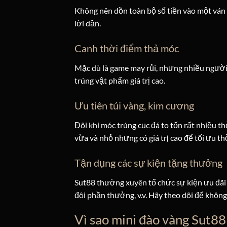
Không nên dồn toàn bộ số tiền vào một ván 
lời dần.
Canh thời điểm thả móc
Mặc dù là game may rủi, nhưng nhiều người c
trúng vật phẩm giá trị cao.
Ưu tiên túi vàng, kim cương
Đôi khi móc trúng cục đá to tốn rất nhiều t
vừa và nhỏ nhưng có giá trị cao để tối ưu t
Tận dụng các sự kiện tặng thưởng
Sut88 thường xuyên tổ chức sự kiện ưu đãi 
đôi phần thưởng, v.v. Hãy theo dõi để không
Vì sao mini đào vàng Sut88