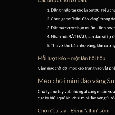
Đăng nhập tài khoản Sut88: Nếu chưa
Chọn game “Mini đào vàng” trong d
Đặt mức cược bạn muốn – linh hoạt 
Nhấn nút BẮT ĐẦU, cần đào sẽ tự đ
Thu về kho báu như vàng, kim cương, 
Mỗi lượt kéo = một lần hồi hộp
Cảm giác chờ đợi móc kéo trúng vào vật phẩ
Mẹo chơi mini đào vàng Su
Chơi game tuy vui, nhưng ai cũng muốn vừa 
cực kỳ hiệu quả khi chơi mini đào vàng Sut8
Chơi đều tay – Đừng “all-in” sớm