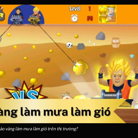
đào vàng làm mưa làm gió trên thị trường?