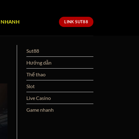
 NHANH
LINK SUT88
Sut88
Hướng dẫn
Thể thao
Slot
Live Casino
Game nhanh