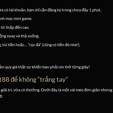
 có tài khoản, bạn chỉ cần đăng ký trong chưa đầy 1 phút.
anh mục mini game.
từ thấp đến cao.
ộng xoay và thả xuống.
túi tiền hoặc… “cục đá” (cũng có tiền đó nhé!).
m quý giá thật sự khiến bạn phải nín thở từng giây!
t88 để không “trắng tay”
giải trí, vừa có thưởng. Dưới đây là một vài mẹo đơn giản nhưng
8: