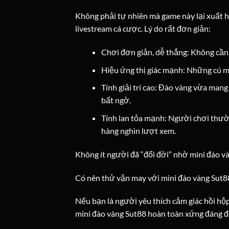
Không phải tự nhiên mà game này lại xuất hi
livestream cá cược. Lý do rất đơn giản:
Chơi đơn giản, dễ thắng: Không cần k
Hiệu ứng thị giác mạnh: Những cú mó
Tính giải trí cao: Đào vàng vừa mang
bất ngờ.
Tính lan tỏa mạnh: Người chơi thườn
hàng nghìn lượt xem.
Không ít người đã “đổi đời” nhờ mini đào và
Có nên thử vận may với mini đào vàng Sut8
Nếu bạn là người yêu thích cảm giác hồi hộp,
mini đào vàng Sut88 hoàn toàn xứng đáng đ