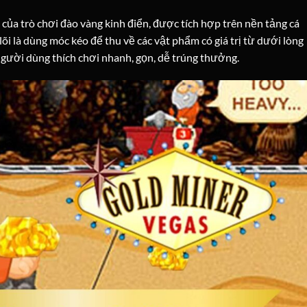
của trò chơi đào vàng kinh điển, được tích hợp trên nền tảng cá
õi là dùng móc kéo để thu về các vật phẩm có giá trị từ dưới lòng
gười dùng thích chơi nhanh, gọn, dễ trúng thưởng.